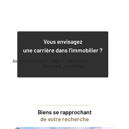
1
Vous envisagez
une carrière dans l'immobilier ?
Agence immobilière
Vente
Vente maison
Découvrir nos offres
Biens se rapprochant
de votre recherche