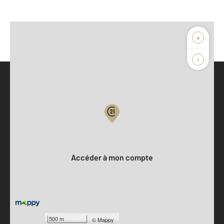
+
-
Parlons de vous, parlons biens
Votre compte :
Accéder à mon compte
500 m
©
Mappy