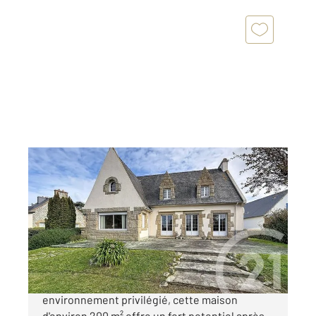
TREBEURDEN 22
2
200 m
, 6 pièces
Ref : 1461
Maison à vendre
549 900 €
Idéalement située à Trébeurden, dans un
environnement privilégié, cette maison
d'environ 200 m² offre un fort potentiel après