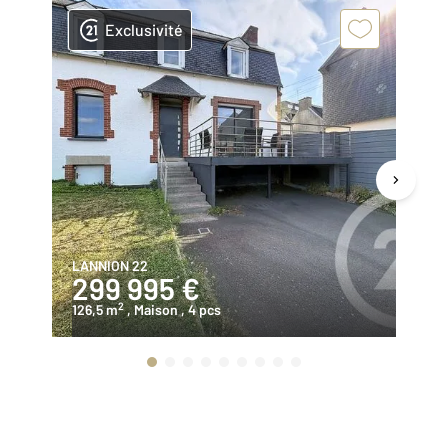
Exclusivité
LANNION 22
LA
299 995 €
4
2
126,5 m
, Maison
, 4 pcs
16