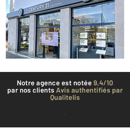
CENTURY 21 Cap Conseils
7 avenue du Général De Gaulle
LANNION - 22300
Envoyer un message
Téléphoner à l'agence
Notre agence est notée
9,4/10
par nos clients
Avis authentifiés par
Qualitelis
Voir tous les avis clients