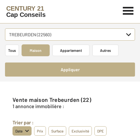
CENTURY 21
Cap Conseils
TREBEURDEN (22560)
Tous
Maison
Appartement
Autres
Appliquer
Vente maison Trebeurden (22)
1 annonce immobilière :
Trier par :
Date
Prix
Surface
Exclusivité
DPE