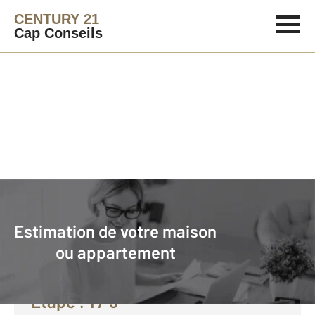
CENTURY 21
Cap Conseils
Agence immobilière
Vendre avec CENTURY 21 Cap Conseils
Estimation de votre maison
Faire estimer son bien avec
ou appartement
CENTURY 21 :
Etape :
1
/ 5