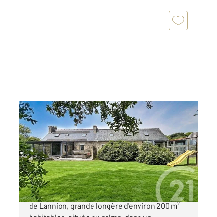
PLOUMILLIAU 22
2
201 m
, 8 pièces
Ref : 1092
Maison à vendre
296 400 €
À vendre à Ploumilliau, à moins de 10 minutes
de Lannion, grande longère d'environ 200 m²
habitables, située au calme, dans un