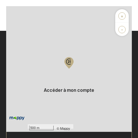
+
-
Parlons de vous, parlons biens
Votre compte :
Accéder à mon compte
500 m
©
Mappy