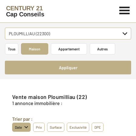
CENTURY 21
Cap Conseils
PLOUMILLIAU (22300)
Tous
Maison
Appartement
Autres
Appliquer
Vente maison Ploumilliau (22)
1 annonce immobilière :
Trier par :
Date
Prix
Surface
Exclusivité
DPE