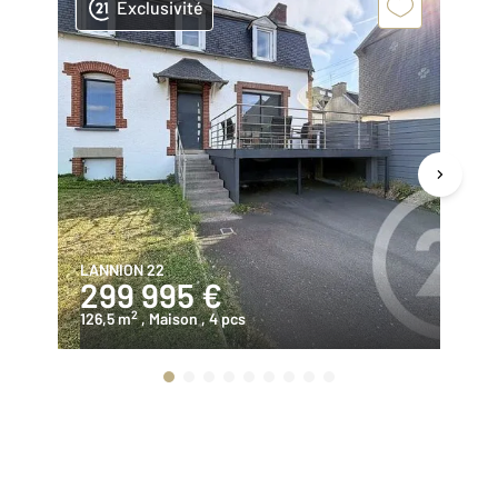
Exclusivité
LANNION 22
PL
299 995 €
1
2
126,5 m
, Maison
, 4 pcs
89