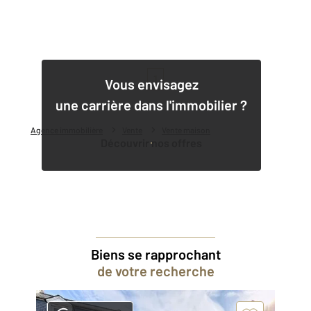
1
Vous envisagez
une carrière dans l'immobilier ?
Agence immobilière
Vente
Vente maison
Découvrir nos offres
Biens se rapprochant
de votre recherche