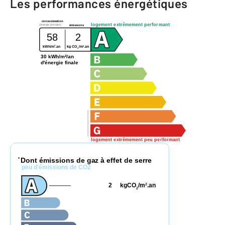
Les performances énergétiques
consommation
logement extrêmement performant
(énergie primaire)
émissions
58
2
2
2
kWh/m
.an
kg CO
/m
.an
2
30 kWh/m²/an
d'énergie finale
logement extrêmement peu performant
Dont émissions de gaz à effet de serre
*
peu d'émissions de CO2
2
kgCO
/m
.an
2
2