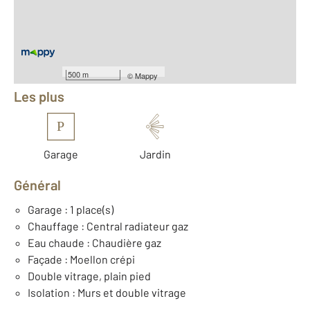
2
Surface terrain : 476 m
Nombre de pièces : 4
[Voir le détail]
Équipements
500 m
©
Mappy
Les plus
P
Garage
Jardin
Général
Garage : 1 place(s)
Chauffage : Central radiateur gaz
Eau chaude : Chaudière gaz
Façade : Moellon crépi
Double vitrage, plain pied
Isolation : Murs et double vitrage