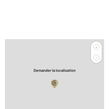
Afficher sur la carte :
+
Agence
Biens vendus
-
Demander la localisation
Vue globale
2
Surface totale : 92,7 m
2
Surface habitable : 78 m