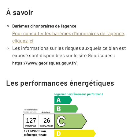
À savoir
Barèmes d'honoraires de l'agence
Pour consulter les barèmes d'honoraires de l'agence,
cliquez ici
Les informations sur les risques auxquels ce bien est
exposé sont disponibles sur le site Géorisques :
https://www.georisques.gouv.fr/
Les performances énergétiques
logement extrêmement performant
consommation
(énergie primaire)
émissions
127
26
2
2
kg CO
/m
.an
kWh/m
.an
2
121 kWh/m²/an
d'énergie finale