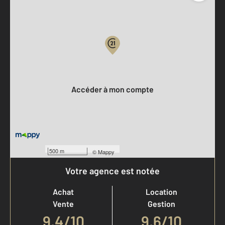
Parlons de vous, parlons biens
Votre compte :
Accéder à mon compte
500 m
©
Mappy
Votre agence est notée
Achat
Location
Vente
Gestion
9,4
/
10
9,6/10