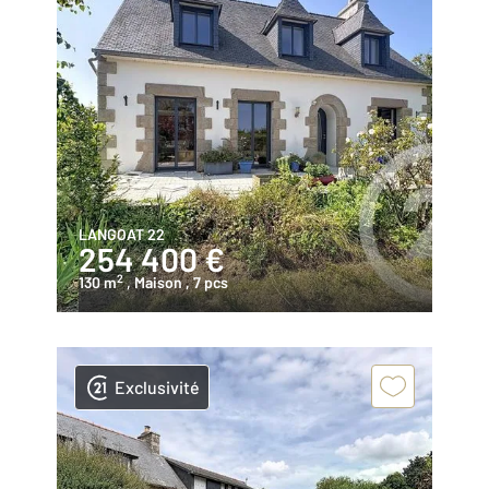
LANGOAT 22
254 400 €
2
130 m
, Maison
, 7 pcs
Exclusivité