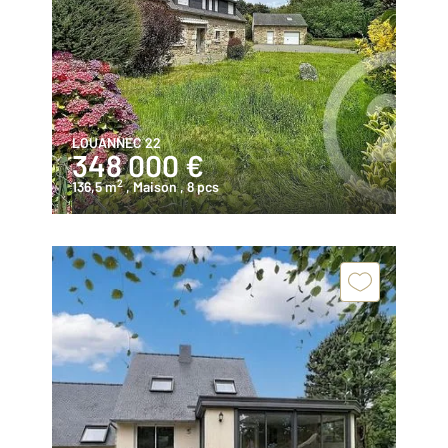
LOUANNEC 22
348 000 €
2
136,5 m
, Maison
, 8 pcs