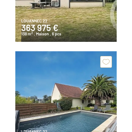
LOUANNEC 22
363 975 €
2
138 m
, Maison
, 6 pcs
LOUANNEC 22