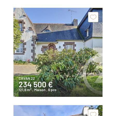
CAVAN 22
234 500 €
2
121,6 m
, Maison
, 6 pcs