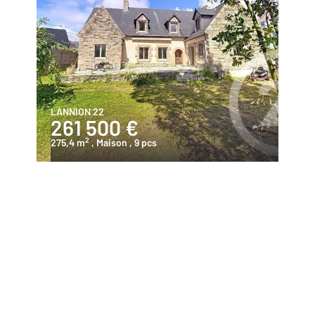
LANNION 22
261 500 €
2
275,4 m
, Maison
, 9 pcs